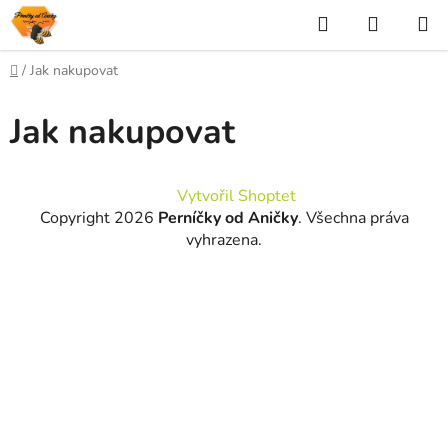
Přejít
Hledat
NÁKUP
na
KOŠÍK
obsah
Domů
/
Jak nakupovat
Jak nakupovat
Z
Vytvořil Shoptet
á
Copyright 2026
Perníčky od Aničky
. Všechna práva
p
vyhrazena.
a
t
í