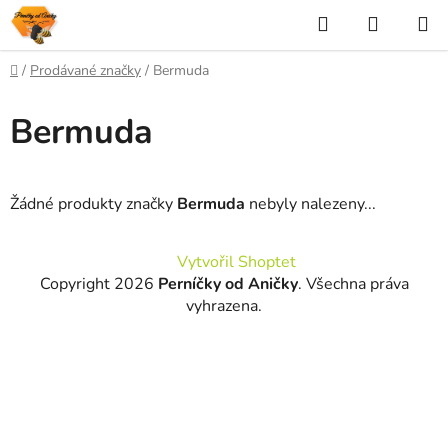
Přejít
Hledat
NÁKUP
na
KOŠÍK
obsah
Domů
/
Prodávané značky
/
Bermuda
Bermuda
Žádné produkty značky
Bermuda
nebyly nalezeny...
Z
Vytvořil Shoptet
á
Copyright 2026
Perníčky od Aničky
. Všechna práva
p
vyhrazena.
a
t
í